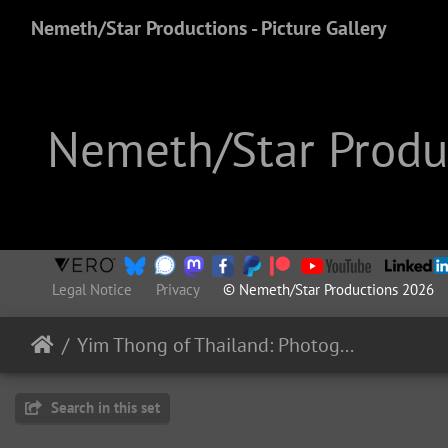
Nemeth/Star Productions - Picture Gallery
Nemeth/Star Produc
Legal Notice
Privacy
© Nemeth/Star Productions 2026
Yim Thong of Thailand: Photography
Search in this set