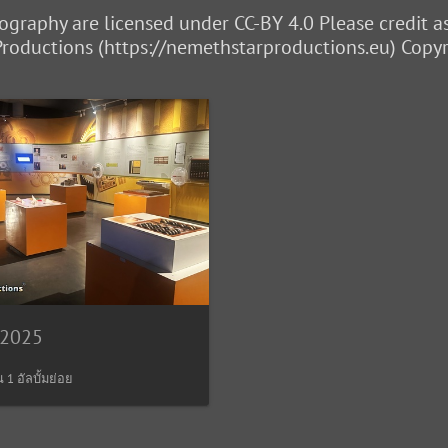
tography are licensed under CC-BY 4.0 Please credit 
roductions (https://nemethstarproductions.eu) Copyri
-2025
 1 อัลบั้มย่อย